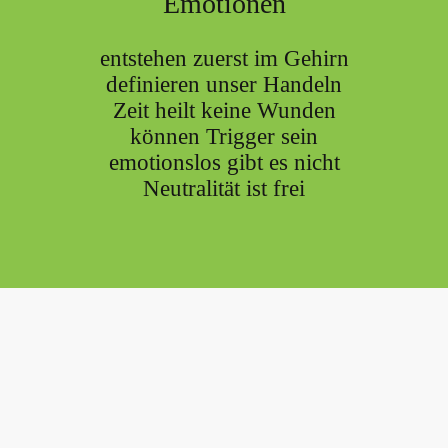
Emotionen
entstehen zuerst im Gehirn
definieren unser Handeln
Zeit heilt keine Wunden
können Trigger sein
emotionslos gibt es nicht
Neutralität ist frei